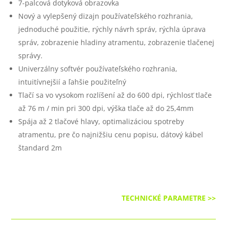
7-palcová dotyková obrazovka
Nový a vylepšený dizajn používateľského rozhrania,
jednoduché použitie, rýchly návrh správ, rýchla úprava
správ, zobrazenie hladiny atramentu, zobrazenie tlačenej
správy.
Univerzálny softvér používateľského rozhrania,
intuitívnejšií a ľahšie použiteľný
Tlačí sa vo vysokom rozlíšení až do 600 dpi, rýchlosť tlače
až 76 m / min pri 300 dpi, výška tlače až do 25,4mm
Spája až 2 tlačové hlavy, optimalizáciou spotreby
atramentu, pre čo najnižšiu cenu popisu, dátový kábel
štandard 2m
TECHNICKÉ PARAMETRE >>