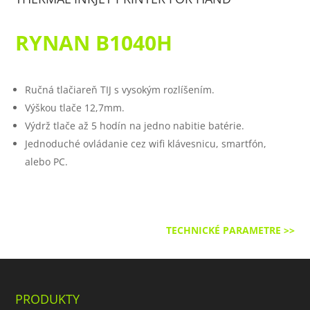
RYNAN
B1040H
Ručná tlačiareň TIJ s vysokým rozlíšením.
Výškou tlače 12,7mm.
Výdrž tlače až 5 hodín na jedno nabitie batérie.
Jednoduché ovládanie cez wifi klávesnicu, smartfón,
alebo PC.
TECHNICKÉ PARAMETRE >>
PRODUKTY