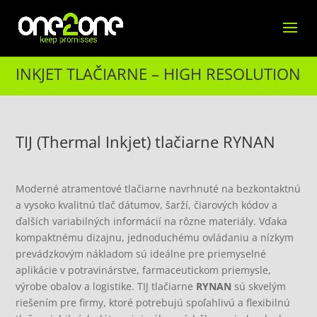
INKJET TLAČIARNE – HIGH RESOLUTION
TIJ (Thermal Inkjet) tlačiarne RYNAN
Moderné atramentové tlačiarne navrhnuté na bezkontaktnú
a vysoko kvalitnú tlač dátumov, šarží, čiarových kódov a
ďalších variabilných informácií na rôzne materiály. Vďaka
kompaktnému dizajnu, jednoduchému ovládaniu a nízkym
prevádzkovým nákladom sú ideálne pre priemyselné
aplikácie v potravinárstve, farmaceutickom priemysle,
výrobe obalov a logistike. TIJ tlačiarne
RYNAN
sú skvelým
riešením pre firmy, ktoré potrebujú spoľahlivú a flexibilnú