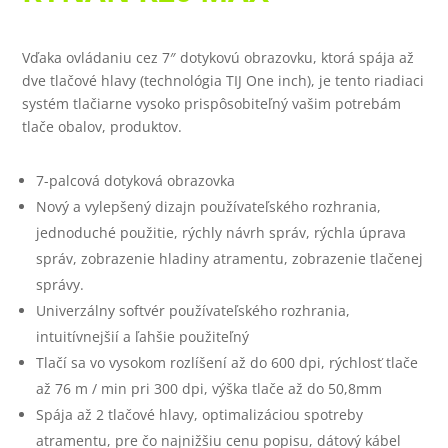
Vďaka ovládaniu cez 7″ dotykovú obrazovku, ktorá spája až
dve tlačové hlavy (technológia TIJ One inch), je tento riadiaci
systém tlačiarne vysoko prispôsobiteľný vašim potrebám
tlače obalov, produktov.
7-palcová dotyková obrazovka
Nový a vylepšený dizajn používateľského rozhrania,
jednoduché použitie, rýchly návrh správ, rýchla úprava
správ, zobrazenie hladiny atramentu, zobrazenie tlačenej
správy.
Univerzálny softvér používateľského rozhrania,
intuitívnejšií a ľahšie použiteľný
Tlačí sa vo vysokom rozlíšení až do 600 dpi, rýchlosť tlače
až 76 m / min pri 300 dpi, výška tlače až do 50,8mm
Spája až 2 tlačové hlavy, optimalizáciou spotreby
atramentu, pre čo najnižšiu cenu popisu, dátový kábel