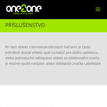
PRÍSLUŠENSTVO
Pri tlači etikiet z termotransférových tlačiarní je často
potrebné dostať etikety späť na kotúč pre ďaľšiu aplikáciu.,
alebo jednoduché odliepanie etikiet zo silikónového nosiča.
Je možné využiť navíjače, alebo odliepače značky LabelMate